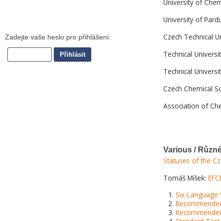
University of Che
University of Pard
Czech Technical U
Technical Univers
Technical Universi
Czech Chemical S
Association of Ch
Various / Různ
Statuses of the C
Tomáš Míšek:
EFCE
Six-Language V
Recommended T
Recommended S