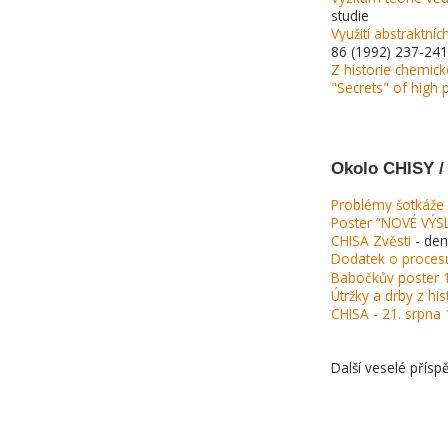
studie
Využití abstraktní
86 (1992) 237-241
Z historie chemick
"Secrets" of high
Okolo CHISY /
Problémy šotkáže 
Poster “NOVÉ VÝS
CHISA Zvěsti
- den
Dodatek o procesu
Babočkův poster 
Útržky a drby z hi
CHISA - 21. srpna
Další veselé přísp