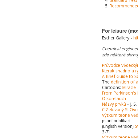
Standard Test 
Recommended T
For leisure (mo
Escher Gallery -
ht
Chemical engineer
zde některé shrn
Průvodce vědeck
Kterak snadno a ry
A Brief Guide to Sc
The
definition of 
Cartoons:
Miracle
From Parkinson's
O korelacích
Názvy prvků
- J. S
CIZelovaný SLOvní
Výzkum teorie vě
psaní publikací
(English version)
S
3-7]
Výzkum teorie věde